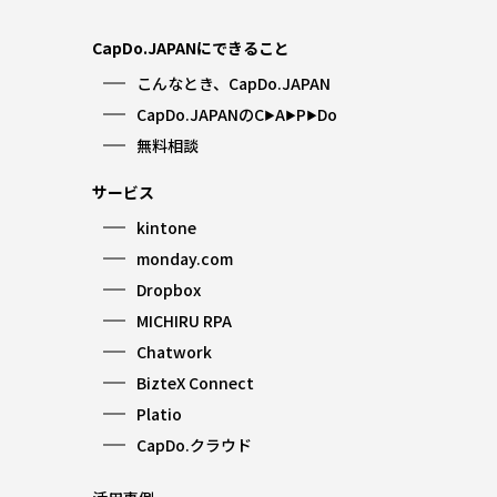
CapDo.JAPANにできること
こんなとき、CapDo.JAPAN
CapDo.JAPANのC
A
P
Do
▶︎
▶︎
▶︎
無料相談
サービス
kintone
monday.com
Dropbox
MICHIRU RPA
Chatwork
BizteX Connect
Platio
CapDo.クラウド