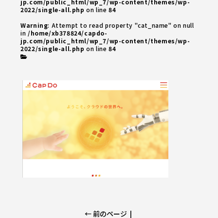
jp.com/public_html/wp_7/wp-content/themes/wp-
2022/single-all.php
on line
84
Warning
: Attempt to read property "cat_name" on null
in
/home/xb378824/capdo-
jp.com/public_html/wp_7/wp-content/themes/wp-
2022/single-all.php
on line
84
← 前のページ
|