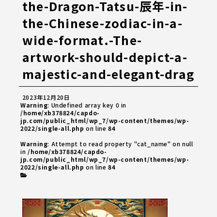
the-Dragon-Tatsu-辰年-in-
the-Chinese-zodiac-in-a-
wide-format.-The-
artwork-should-depict-a-
majestic-and-elegant-drag
2023年12月20日
Warning
: Undefined array key 0 in
/home/xb378824/capdo-
jp.com/public_html/wp_7/wp-content/themes/wp-
2022/single-all.php
on line
84
Warning
: Attempt to read property "cat_name" on null
in
/home/xb378824/capdo-
jp.com/public_html/wp_7/wp-content/themes/wp-
2022/single-all.php
on line
84