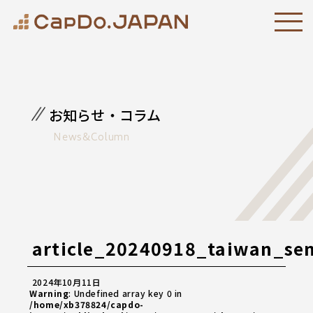
お知らせ・コラム
News&Column
article_20240918_taiwan_se
2024年10月11日
Warning
: Undefined array key 0 in
/home/xb378824/capdo-