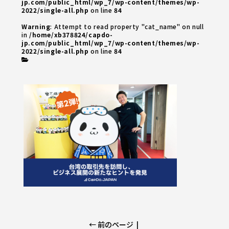
jp.com/public_html/wp_7/wp-content/themes/wp-
2022/single-all.php
on line
84
Warning
: Attempt to read property "cat_name" on null
in
/home/xb378824/capdo-
jp.com/public_html/wp_7/wp-content/themes/wp-
2022/single-all.php
on line
84
← 前のページ
|