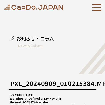
お知らせ・コラム
News&Column
PXL_20240909_010215384.M
2024年11月19日
Warning
: Undefined array key 0 in
/home/xb378824/capdo-