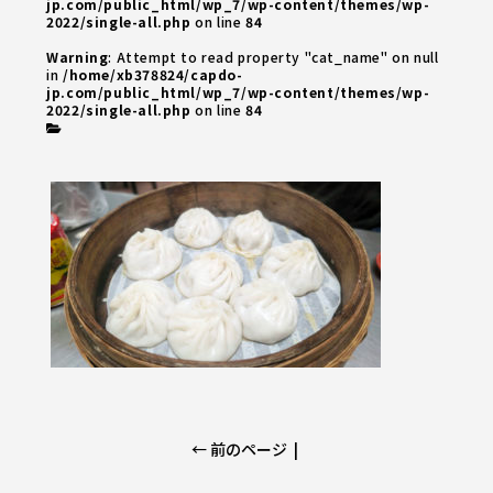
jp.com/public_html/wp_7/wp-content/themes/wp-
2022/single-all.php
on line
84
Warning
: Attempt to read property "cat_name" on null
in
/home/xb378824/capdo-
jp.com/public_html/wp_7/wp-content/themes/wp-
2022/single-all.php
on line
84
← 前のページ
|