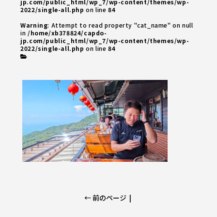
jp.com/public_html/wp_7/wp-content/themes/wp-
2022/single-all.php
on line
84
Warning
: Attempt to read property "cat_name" on null
in
/home/xb378824/capdo-
jp.com/public_html/wp_7/wp-content/themes/wp-
2022/single-all.php
on line
84
← 前のページ
|