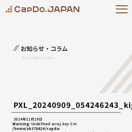
お知らせ・コラム
News&Column
PXL_20240909_054246243_ki
2024年11月19日
Warning
: Undefined array key 0 in
/home/xb378824/capdo-