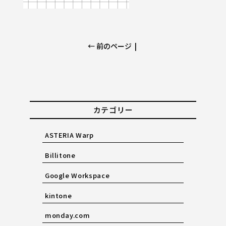
← 前のページ
|
カテゴリー
ASTERIA Warp
Billitone
Google Workspace
kintone
monday.com