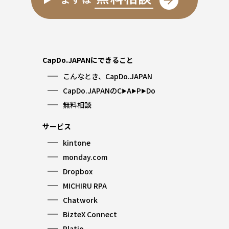
CapDo.JAPANにできること
こんなとき、CapDo.JAPAN
CapDo.JAPANのC
A
P
Do
▶︎
▶︎
▶︎
無料相談
サービス
kintone
monday.com
Dropbox
MICHIRU RPA
Chatwork
BizteX Connect
Platio