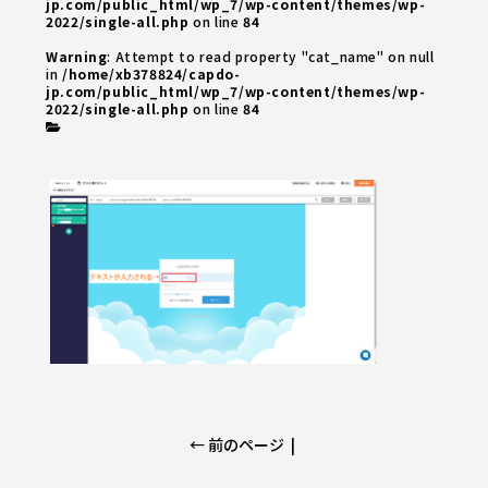
jp.com/public_html/wp_7/wp-content/themes/wp-
2022/single-all.php
on line
84
Warning
: Attempt to read property "cat_name" on null
in
/home/xb378824/capdo-
jp.com/public_html/wp_7/wp-content/themes/wp-
2022/single-all.php
on line
84
← 前のページ
|