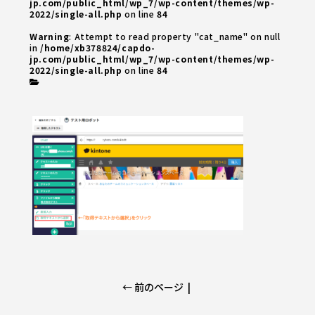
jp.com/public_html/wp_7/wp-content/themes/wp-
2022/single-all.php
on line
84
Warning
: Attempt to read property "cat_name" on null
in
/home/xb378824/capdo-
jp.com/public_html/wp_7/wp-content/themes/wp-
2022/single-all.php
on line
84
← 前のページ
|