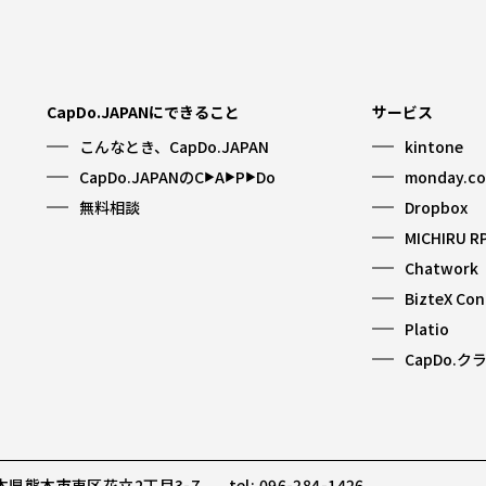
CapDo.JAPANにできること
サービス
こんなとき、CapDo.JAPAN
kintone
CapDo.JAPANのC
A
P
Do
monday.c
▶︎
▶︎
▶︎
無料相談
Dropbox
MICHIRU R
Chatwork
BizteX Co
Platio
CapDo.ク
 熊本県熊本市東区花立2丁目3-7
tel: 096-284-1426