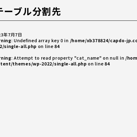
テーブル分割先
23年7月7日
rning
: Undefined array key 0 in
/home/xb378824/capdo-jp.
2/single-all.php
on line
84
rning
: Attempt to read property "cat_name" on null in
/hom
tent/themes/wp-2022/single-all.php
on line
84