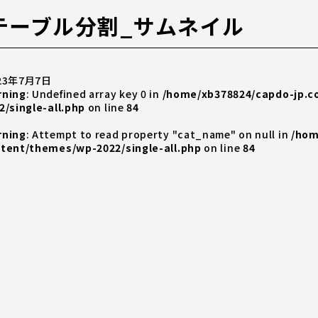
テーブル分割_サムネイル
23年7月7日
rning
: Undefined array key 0 in
/home/xb378824/capdo-jp.
2/single-all.php
on line
84
rning
: Attempt to read property "cat_name" on null in
/hom
tent/themes/wp-2022/single-all.php
on line
84