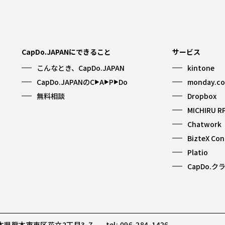
CapDo.JAPANにできること
サービス
こんなとき、CapDo.JAPAN
kintone
CapDo.JAPANのC
A
P
Do
monday.c
▶︎
▶︎
▶︎
無料相談
Dropbox
MICHIRU R
Chatwork
BizteX Co
Platio
CapDo.ク
 熊本県熊本市東区花立2丁目3-7
tel: 096-284-1426