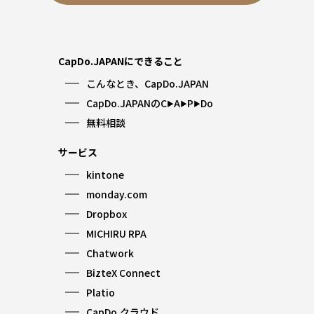
CapDo.JAPANにできること
こんなとき、CapDo.JAPAN
CapDo.JAPANのC
A
P
Do
▶︎
▶︎
▶︎
無料相談
サービス
kintone
monday.com
Dropbox
MICHIRU RPA
Chatwork
BizteX Connect
Platio
CapDo.クラウド