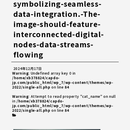
symbolizing-seamless-
data-integration.-The-
image-should-feature-
interconnected-digital-
nodes-data-streams-
flowing
2024年12月17日
Warning
: Undefined array key 0 in
/home/xb378824/capdo-
jp.com/public_html/wp_7/wp-content/themes/wp-
2022/single-all.php
on line
84
Warning
: Attempt to read property "cat_name" on null
in
/home/xb378824/capdo-
jp.com/public_html/wp_7/wp-content/themes/wp-
2022/single-all.php
on line
84