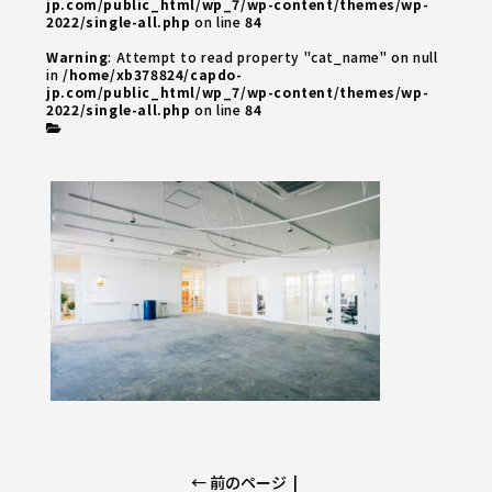
jp.com/public_html/wp_7/wp-content/themes/wp-
2022/single-all.php
on line
84
Warning
: Attempt to read property "cat_name" on null
in
/home/xb378824/capdo-
jp.com/public_html/wp_7/wp-content/themes/wp-
2022/single-all.php
on line
84
← 前のページ
|