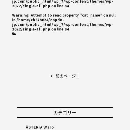
jp.com/public_html/wp_7/wp-content/themes/wp-
2022/single-all.php
on line
84
Warning
: Attempt to read property "cat_name" on null
in
/home/xb378824/capdo-
jp.com/public_html/wp_7/wp-content/themes/wp-
2022/single-all.php
on line
84
← 前のページ
|
カテゴリー
ASTERIA Warp