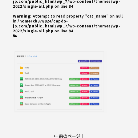
jp.com/public_html/wp_7/wp-content/themes/wp-
2022/single-all.php
on line
84
Warning
: Attempt to read property "cat_name" on null
in
/home/xb378824/capdo-
jp.com/public_html/wp_7/wp-content/themes/wp-
2022/single-all.php
on line
84
← 前のページ
|