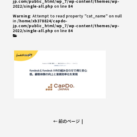
jp.com/public_html/wp_7/wp-content/themes/wp-
2022/single-all.php
on line
84
Warning
: Attempt to read property "cat_name" on null
in
/home/xb378824/capdo-
jp.com/public_html/wp_7/wp-content/themes/wp-
2022/single-all.php
on line
84
← 前のページ
|