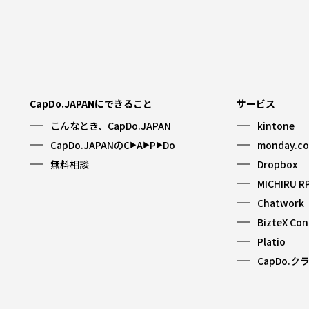
CapDo.JAPANにできること
サービス
こんなとき、CapDo.JAPAN
kintone
CapDo.JAPANのC
A
P
Do
monday.c
▶︎
▶︎
▶︎
無料相談
Dropbox
MICHIRU R
Chatwork
BizteX Co
Platio
CapDo.ク