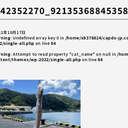
242352270_9213536884535
21年10月17日
rning
: Undefined array key 0 in
/home/xb378824/capdo-jp.
2/single-all.php
on line
84
rning
: Attempt to read property "cat_name" on null in
/hom
tent/themes/wp-2022/single-all.php
on line
84