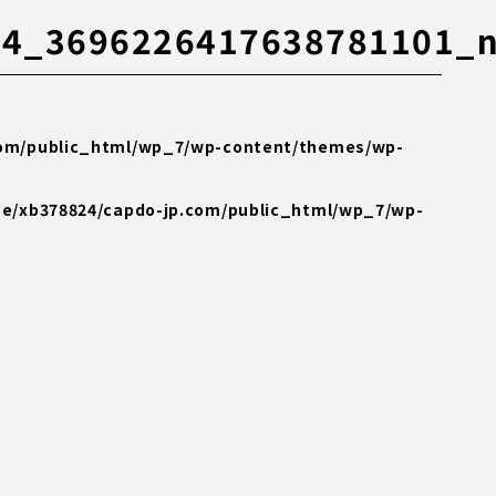
84_3696226417638781101_
com/public_html/wp_7/wp-content/themes/wp-
e/xb378824/capdo-jp.com/public_html/wp_7/wp-