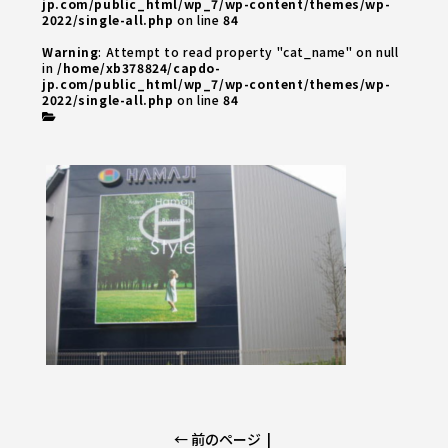
jp.com/public_html/wp_7/wp-content/themes/wp-
2022/single-all.php
on line
84
Warning
: Attempt to read property "cat_name" on null
in
/home/xb378824/capdo-
jp.com/public_html/wp_7/wp-content/themes/wp-
2022/single-all.php
on line
84
← 前のページ
|