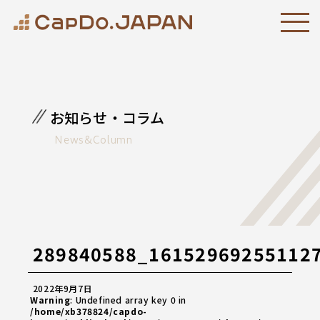
お知らせ・コラム
News&Column
289840588_16152969255112
2022年9月7日
Warning
: Undefined array key 0 in
/home/xb378824/capdo-