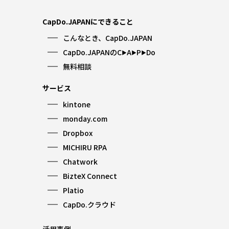
CapDo.JAPANにできること
こんなとき、CapDo.JAPAN
CapDo.JAPANのC
A
P
Do
▶︎
▶︎
▶︎
無料相談
サービス
kintone
monday.com
Dropbox
MICHIRU RPA
Chatwork
BizteX Connect
Platio
CapDo.クラウド