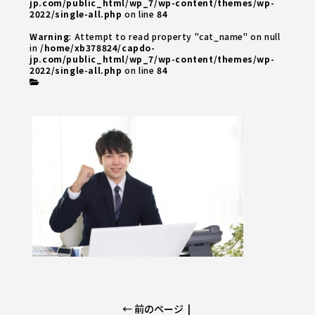
jp.com/public_html/wp_7/wp-content/themes/wp-
2022/single-all.php
on line
84
Warning
: Attempt to read property "cat_name" on null
in
/home/xb378824/capdo-
jp.com/public_html/wp_7/wp-content/themes/wp-
2022/single-all.php
on line
84
← 前のページ
|