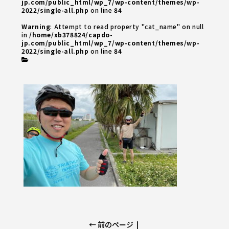
jp.com/public_html/wp_7/wp-content/themes/wp-
2022/single-all.php
on line
84
Warning
: Attempt to read property "cat_name" on null
in
/home/xb378824/capdo-
jp.com/public_html/wp_7/wp-content/themes/wp-
2022/single-all.php
on line
84
← 前のページ
|