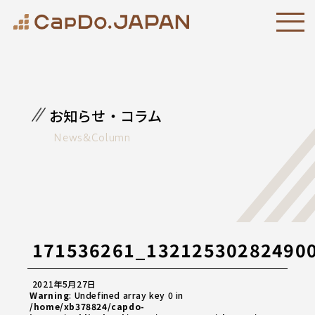
お知らせ・コラム
News&Column
171536261_13212530282490
2021年5月27日
Warning
: Undefined array key 0 in
/home/xb378824/capdo-