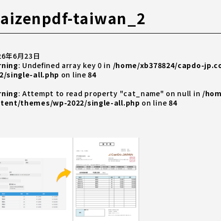
aizenpdf-taiwan_2
26年6月23日
rning
: Undefined array key 0 in
/home/xb378824/capdo-jp.
2/single-all.php
on line
84
rning
: Attempt to read property "cat_name" on null in
/hom
tent/themes/wp-2022/single-all.php
on line
84