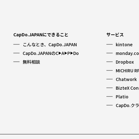
CapDo.JAPANにできること
サービス
こんなとき、CapDo.JAPAN
kintone
CapDo.JAPANのC
A
P
Do
monday.c
▶︎
▶︎
▶︎
無料相談
Dropbox
MICHIRU R
Chatwork
BizteX Co
Platio
CapDo.ク