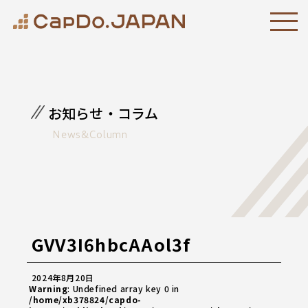
お知らせ・コラム
News&Column
GVV3I6hbcAAol3f
2024年8月20日
Warning
: Undefined array key 0 in
/home/xb378824/capdo-