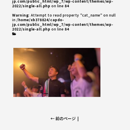
jp.com/public_html/wp_7/wp-content/themes/wp-
2022/single-all.php
on line
84
Warning
: Attempt to read property "cat_name" on null
in
/home/xb378824/capdo-
jp.com/public_html/wp_7/wp-content/themes/wp-
2022/single-all.php
on line
84
← 前のページ
|