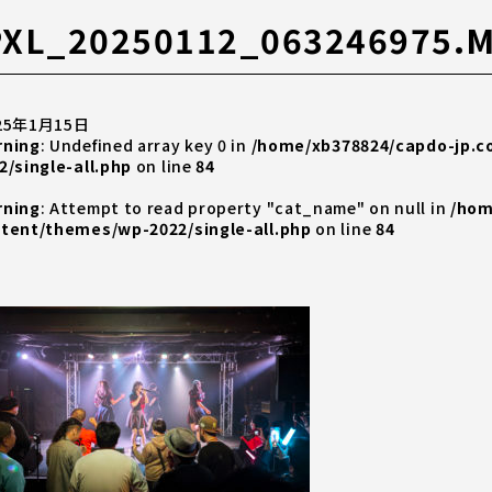
PXL_20250112_063246975.
25年1月15日
rning
: Undefined array key 0 in
/home/xb378824/capdo-jp.
2/single-all.php
on line
84
rning
: Attempt to read property "cat_name" on null in
/hom
tent/themes/wp-2022/single-all.php
on line
84