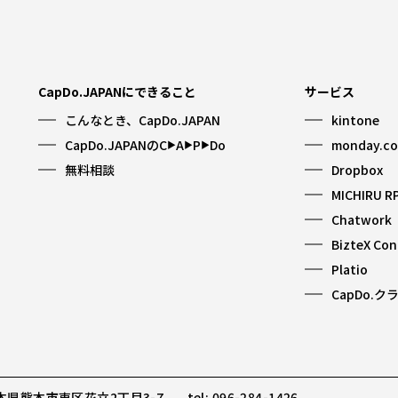
CapDo.JAPANにできること
サービス
こんなとき、CapDo.JAPAN
kintone
CapDo.JAPANのC
A
P
Do
monday.c
▶︎
▶︎
▶︎
無料相談
Dropbox
MICHIRU R
Chatwork
BizteX Co
Platio
CapDo.ク
 熊本県熊本市東区花立2丁目3-7
tel: 096-284-1426