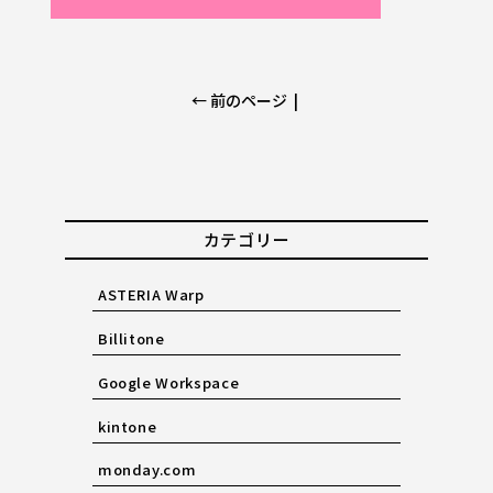
← 前のページ
|
カテゴリー
ASTERIA Warp
Billitone
Google Workspace
kintone
monday.com