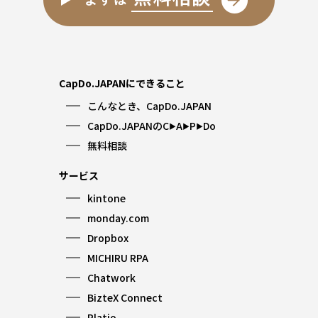
CapDo.JAPANにできること
こんなとき、CapDo.JAPAN
CapDo.JAPANのC
A
P
Do
▶︎
▶︎
▶︎
無料相談
サービス
kintone
monday.com
Dropbox
MICHIRU RPA
Chatwork
BizteX Connect
Platio