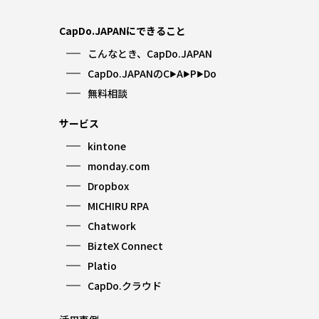
CapDo.JAPANにできること
こんなとき、CapDo.JAPAN
CapDo.JAPANのC
A
P
Do
▶︎
▶︎
▶︎
無料相談
サービス
kintone
monday.com
Dropbox
MICHIRU RPA
Chatwork
BizteX Connect
Platio
CapDo.クラウド