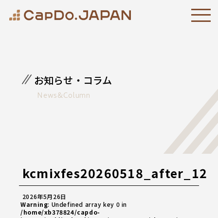
お知らせ・コラム
News&Column
kcmixfes20260518_after_12
2026年5月26日
Warning
: Undefined array key 0 in
/home/xb378824/capdo-