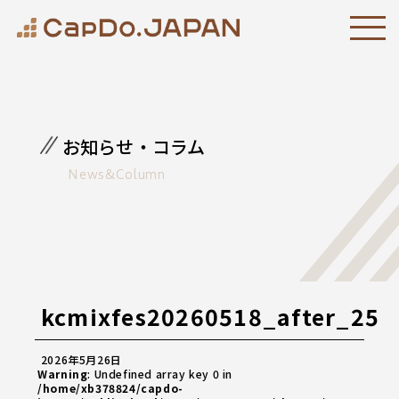
お知らせ・コラム
News&Column
kcmixfes20260518_after_25
2026年5月26日
Warning
: Undefined array key 0 in
/home/xb378824/capdo-