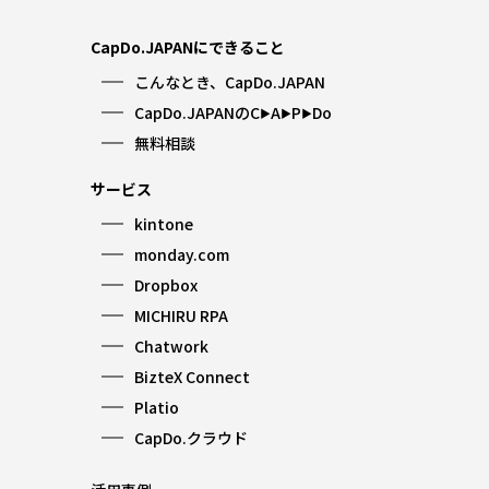
CapDo.JAPANにできること
こんなとき、CapDo.JAPAN
CapDo.JAPANのC
A
P
Do
▶︎
▶︎
▶︎
無料相談
サービス
kintone
monday.com
Dropbox
MICHIRU RPA
Chatwork
BizteX Connect
Platio
CapDo.クラウド