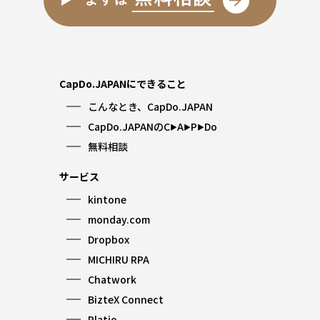
CapDo.JAPANにできること
こんなとき、CapDo.JAPAN
CapDo.JAPANのC
A
P
Do
▶︎
▶︎
▶︎
無料相談
サービス
kintone
monday.com
Dropbox
MICHIRU RPA
Chatwork
BizteX Connect
Platio