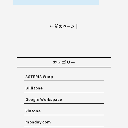
← 前のページ
|
カテゴリー
ASTERIA Warp
Billitone
Google Workspace
kintone
monday.com