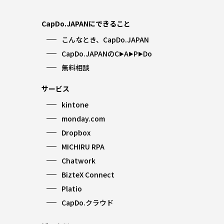
CapDo.JAPANにできること
こんなとき、CapDo.JAPAN
CapDo.JAPANのC
A
P
Do
▶︎
▶︎
▶︎
無料相談
サービス
kintone
monday.com
Dropbox
MICHIRU RPA
Chatwork
BizteX Connect
Platio
CapDo.クラウド