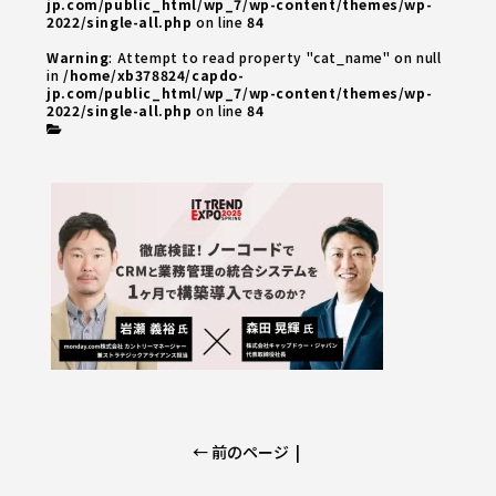
jp.com/public_html/wp_7/wp-content/themes/wp-
2022/single-all.php
on line
84
Warning
: Attempt to read property "cat_name" on null
in
/home/xb378824/capdo-
jp.com/public_html/wp_7/wp-content/themes/wp-
2022/single-all.php
on line
84
← 前のページ
|