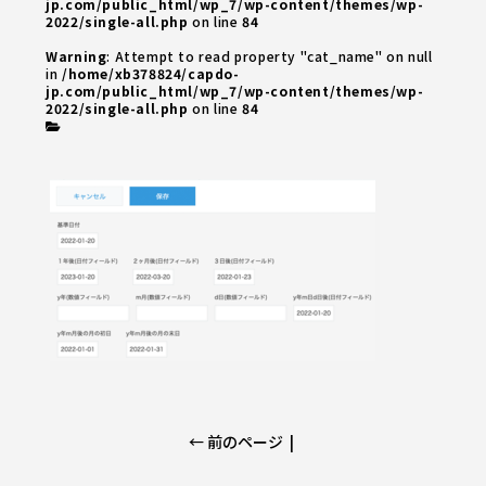
jp.com/public_html/wp_7/wp-content/themes/wp-
2022/single-all.php
on line
84
Warning
: Attempt to read property "cat_name" on null
in
/home/xb378824/capdo-
jp.com/public_html/wp_7/wp-content/themes/wp-
2022/single-all.php
on line
84
← 前のページ
|