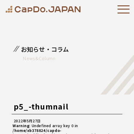
お知らせ・コラム
News&Column
p5_-thumnail
2022年5月27日
Warning
: Undefined array key 0 in
/home/xb378824/capdo-