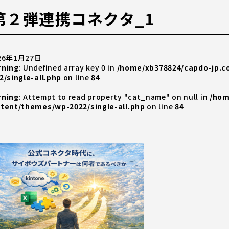
第２弾連携コネクタ_1
26年1月27日
rning
: Undefined array key 0 in
/home/xb378824/capdo-jp.
2/single-all.php
on line
84
rning
: Attempt to read property "cat_name" on null in
/hom
tent/themes/wp-2022/single-all.php
on line
84