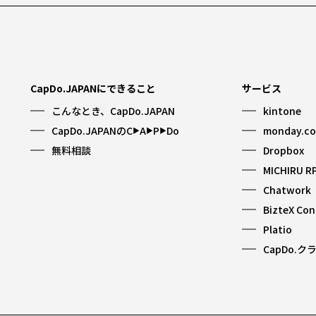
CapDo.JAPANにできること
サービス
こんなとき、CapDo.JAPAN
kintone
CapDo.JAPANのC
A
P
Do
monday.c
▶︎
▶︎
▶︎
無料相談
Dropbox
MICHIRU R
Chatwork
BizteX Co
Platio
CapDo.ク