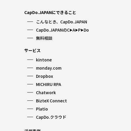
CapDo.JAPANにできること
こんなとき、CapDo.JAPAN
CapDo.JAPANのC
A
P
Do
▶︎
▶︎
▶︎
無料相談
サービス
kintone
monday.com
Dropbox
MICHIRU RPA
Chatwork
BizteX Connect
Platio
CapDo.クラウド