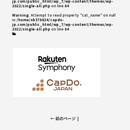
jp.com/public_html/wp_7/wp-content/themes/wp-
2022/single-all.php
on line
84
Warning
: Attempt to read property "cat_name" on null
in
/home/xb378824/capdo-
jp.com/public_html/wp_7/wp-content/themes/wp-
2022/single-all.php
on line
84
← 前のページ
|