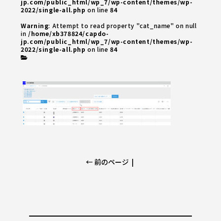
jp.com/public_html/wp_7/wp-content/themes/wp-
2022/single-all.php
on line
84
Warning
: Attempt to read property "cat_name" on null
in
/home/xb378824/capdo-
jp.com/public_html/wp_7/wp-content/themes/wp-
2022/single-all.php
on line
84
← 前のページ
|