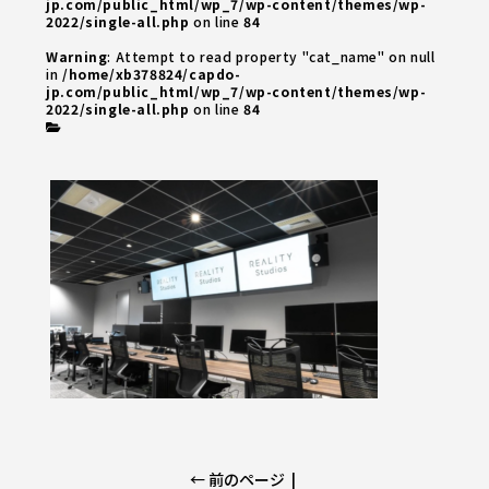
jp.com/public_html/wp_7/wp-content/themes/wp-
2022/single-all.php
on line
84
Warning
: Attempt to read property "cat_name" on null
in
/home/xb378824/capdo-
jp.com/public_html/wp_7/wp-content/themes/wp-
2022/single-all.php
on line
84
← 前のページ
|