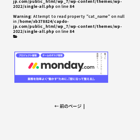
jp.com/public_html/wp_7/wp-content/themes/wp-
2022/single-all.php
on line
84
Warning
: Attempt to read property "cat_name" on null
in
/home/xb378824/capdo-
jp.com/public_html/wp_7/wp-content/themes/wp-
2022/single-all.php
on line
84
← 前のページ
|