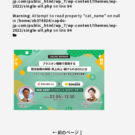
jp.com/public_html/wp_7/wp-content/themes/wp-
2022/single-all.php
on line
84
Warning
: Attempt to read property "cat_name" on null
in
/home/xb378824/capdo-
jp.com/public_html/wp_7/wp-content/themes/wp-
2022/single-all.php
on line
84
← 前のページ
|