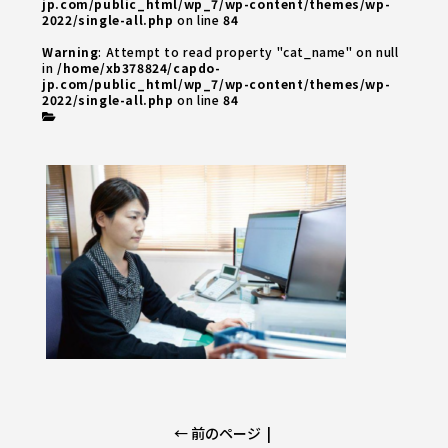
jp.com/public_html/wp_7/wp-content/themes/wp-
2022/single-all.php
on line
84
Warning
: Attempt to read property "cat_name" on null
in
/home/xb378824/capdo-
jp.com/public_html/wp_7/wp-content/themes/wp-
2022/single-all.php
on line
84
← 前のページ
|