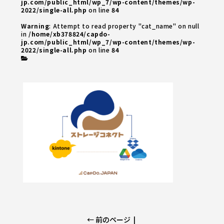
jp.com/public_html/wp_7/wp-content/themes/wp-
2022/single-all.php
on line
84
Warning
: Attempt to read property "cat_name" on null
in
/home/xb378824/capdo-
jp.com/public_html/wp_7/wp-content/themes/wp-
2022/single-all.php
on line
84
← 前のページ
|