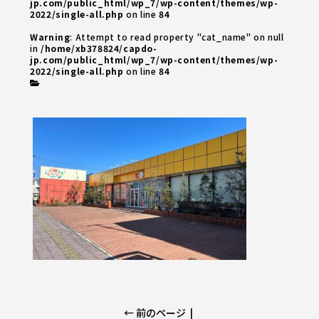
jp.com/public_html/wp_7/wp-content/themes/wp-
2022/single-all.php
on line
84
Warning
: Attempt to read property "cat_name" on null
in
/home/xb378824/capdo-
jp.com/public_html/wp_7/wp-content/themes/wp-
2022/single-all.php
on line
84
← 前のページ
|