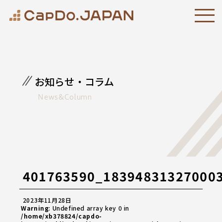
お知らせ・コラム
News&Column
401763590_18394831327000
2023年11月28日
Warning
: Undefined array key 0 in
/home/xb378824/capdo-