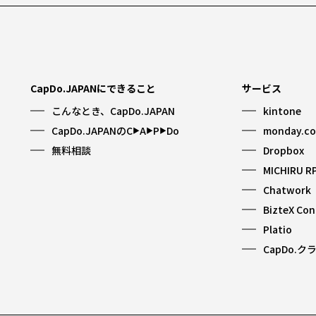
CapDo.JAPANにできること
サービス
こんなとき、CapDo.JAPAN
kintone
CapDo.JAPANのC
A
P
Do
monday.c
▶︎
▶︎
▶︎
無料相談
Dropbox
MICHIRU R
Chatwork
BizteX Co
Platio
CapDo.ク