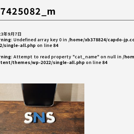
27425082_m
23年9月7日
rning
: Undefined array key 0 in
/home/xb378824/capdo-jp.
2/single-all.php
on line
84
rning
: Attempt to read property "cat_name" on null in
/hom
tent/themes/wp-2022/single-all.php
on line
84