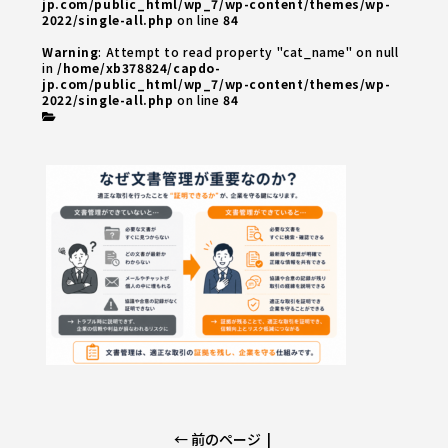
jp.com/public_html/wp_7/wp-content/themes/wp-
2022/single-all.php
on line
84
Warning
: Attempt to read property "cat_name" on null
in
/home/xb378824/capdo-
jp.com/public_html/wp_7/wp-content/themes/wp-
2022/single-all.php
on line
84
← 前のページ
|