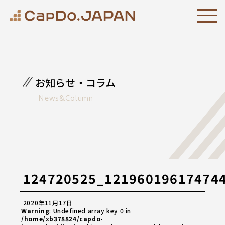
お知らせ・コラム
News&Column
124720525_12196019617474
2020年11月17日
Warning
: Undefined array key 0 in
/home/xb378824/capdo-