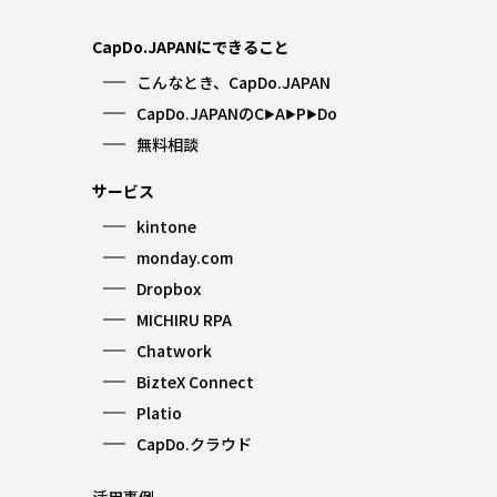
CapDo.JAPANにできること
こんなとき、CapDo.JAPAN
CapDo.JAPANのC
A
P
Do
▶︎
▶︎
▶︎
無料相談
サービス
kintone
monday.com
Dropbox
MICHIRU RPA
Chatwork
BizteX Connect
Platio
CapDo.クラウド