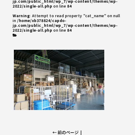
jp.com/public_html/wp_7/wp-content/themes/wp-
2022/single-all.php
on line
84
Warning
: Attempt to read property "cat_name" on null
in
/home/xb378824/capdo-
jp.com/public_html/wp_7/wp-content/themes/wp-
2022/single-all.php
on line
84
← 前のページ
|