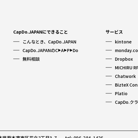
CapDo.JAPANにできること
サービス
こんなとき、CapDo.JAPAN
kintone
CapDo.JAPANのC
A
P
Do
monday.c
▶︎
▶︎
▶︎
無料相談
Dropbox
MICHIRU R
Chatwork
BizteX Co
Platio
CapDo.ク
 熊本県熊本市東区花立2丁目3-7
tel: 096-284-1426