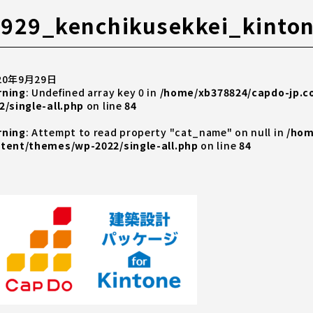
929_kenchikusekkei_kinto
20年9月29日
rning
: Undefined array key 0 in
/home/xb378824/capdo-jp.
2/single-all.php
on line
84
rning
: Attempt to read property "cat_name" on null in
/hom
tent/themes/wp-2022/single-all.php
on line
84