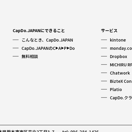
CapDo.JAPANにできること
サービス
こんなとき、CapDo.JAPAN
kintone
CapDo.JAPANのC
A
P
Do
monday.c
▶︎
▶︎
▶︎
無料相談
Dropbox
MICHIRU R
Chatwork
BizteX Co
Platio
CapDo.ク
 熊本県熊本市東区花立2丁目3-7
tel: 096-284-1426