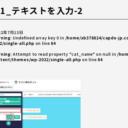
11_テキストを入力-2
22年7月13日
rning
: Undefined array key 0 in
/home/xb378824/capdo-jp.
2/single-all.php
on line
84
rning
: Attempt to read property "cat_name" on null in
/hom
tent/themes/wp-2022/single-all.php
on line
84