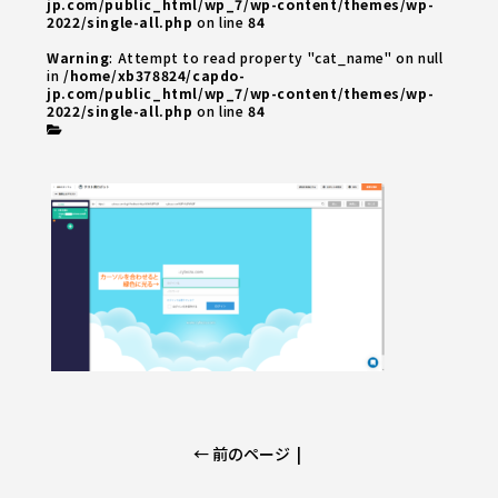
jp.com/public_html/wp_7/wp-content/themes/wp-
2022/single-all.php
on line
84
Warning
: Attempt to read property "cat_name" on null
in
/home/xb378824/capdo-
jp.com/public_html/wp_7/wp-content/themes/wp-
2022/single-all.php
on line
84
← 前のページ
|