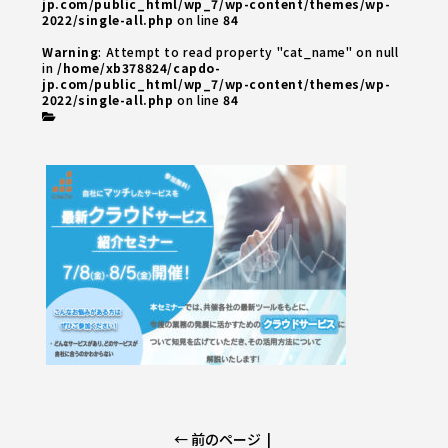
jp.com/public_html/wp_7/wp-content/themes/wp-
2022/single-all.php
on line
84
Warning
: Attempt to read property "cat_name" on null
in
/home/xb378824/capdo-
jp.com/public_html/wp_7/wp-content/themes/wp-
2022/single-all.php
on line
84
← 前のページ
|